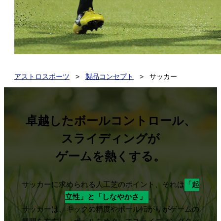
アストロスポーツ
>
製品コンセプト
>
サッカー
卓越したボールコントロール、
スライディングが
ゲームを熱くする。
サッカーに求められる人工芝のポイント、それは
「起
立性」と「しなやかさ」
。
サッカーは、キックの精度やボール転がりがゲームの