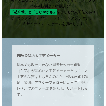
展開を左右し、ボールをめぐってスライディング
タッ
クルや転倒が多い競技です。
「起立性」と「しなやかさ」
を併せもつ人工芝であれ
ば、
キックやドリブル、スライディングがしやすく、
エキサイティングなゲームを演出します。
FIFA公認の人工芝メーカー
世界でも数社しかない国際サッカー連盟
（FIFA）が認めた人工芝メーカーとして、人
工芝の品質はもちろんのこと、優れた施工精
度、適切なアフターフォローによって、高い
レベルでのプレー環境を実現、サポートしま
す。